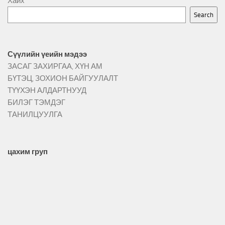
Хайх
Search
Сүүлийн үеийн мэдээ
ЗАСАГ ЗАХИРГАА, ХҮН АМ
БҮТЭЦ, ЗОХИОН БАЙГУУЛАЛТ
ТҮҮХЭН АЛДАРТНУУД
БИЛЭГ ТЭМДЭГ
ТАНИЛЦУУЛГА
цахим груп